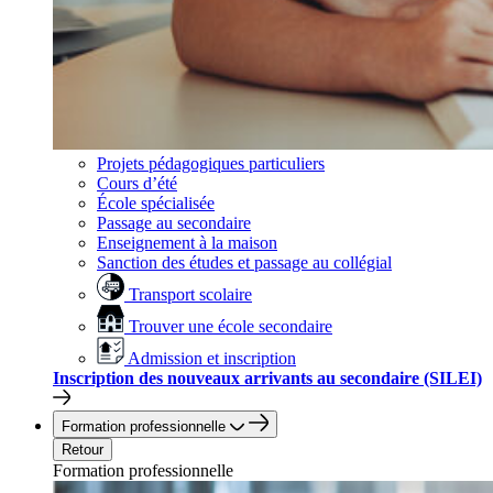
Projets pédagogiques particuliers
Cours d’été
École spécialisée
Passage au secondaire
Enseignement à la maison
Sanction des études et passage au collégial
Transport scolaire
Trouver une école secondaire
Admission et inscription
Inscription des nouveaux arrivants au secondaire (SILEI)
Formation professionnelle
Retour
Formation professionnelle