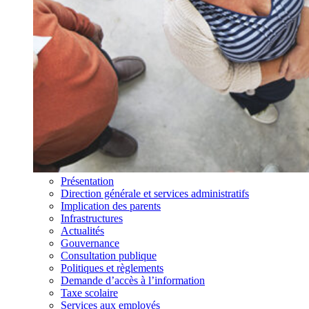
Présentation
Direction générale et services administratifs
Implication des parents
Infrastructures
Actualités
Gouvernance
Consultation publique
Politiques et règlements
Demande d’accès à l’information
Taxe scolaire
Services aux employés