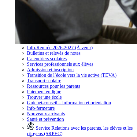
Info-Rentrée 2026-2027 (À venir)
Bulletins et relevés de notes
Calendriers scolaires
Services professionnels aux élèves
Admission et inscription
Transition de l’école vers la vie active (TEVA)
Transport scolaire
Ressources pour les parents
Paiement en ligne
Trouver une école
Guichet-conseil – Information et orientation
Info-fermeture
Nouveaux arrivants
Santé et prévention
Service Relations avec les parents, les élèves et les
citoyens (SRPEC)