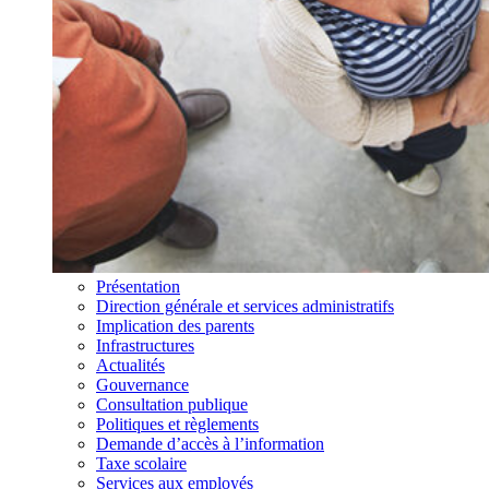
Présentation
Direction générale et services administratifs
Implication des parents
Infrastructures
Actualités
Gouvernance
Consultation publique
Politiques et règlements
Demande d’accès à l’information
Taxe scolaire
Services aux employés