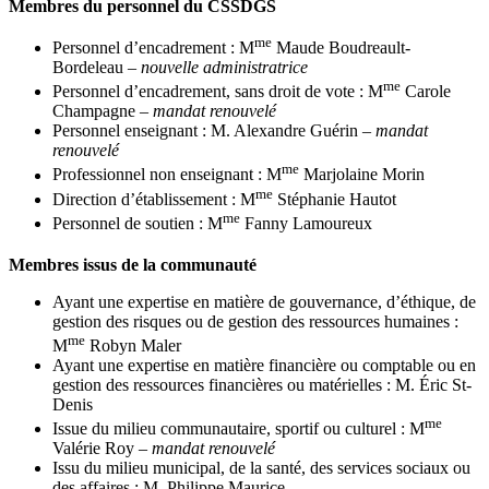
Membres du personnel du CSSDGS
me
Personnel d’encadrement : M
Maude Boudreault-
Bordeleau
–
nouvelle administratrice
me
Personnel d’encadrement, sans droit de vote : M
Carole
Champagne –
mandat renouvelé
Personnel enseignant : M. Alexandre Guérin
–
mandat
renouvelé
me
Professionnel non enseignant : M
Marjolaine Morin
me
Direction d’établissement : M
Stéphanie Hautot
me
Personnel de soutien : M
Fanny Lamoureux
Membres issus de la communauté
Ayant une expertise en matière de gouvernance, d’éthique, de
gestion des risques ou de gestion des ressources humaines :
me
M
Robyn Maler
Ayant une expertise en matière financière ou comptable ou en
gestion des ressources financières ou matérielles : M. Éric St-
Denis
me
Issue du milieu communautaire, sportif ou culturel : M
Valérie Roy
–
mandat renouvelé
Issu du milieu municipal, de la santé, des services sociaux ou
des affaires : M. Philippe Maurice