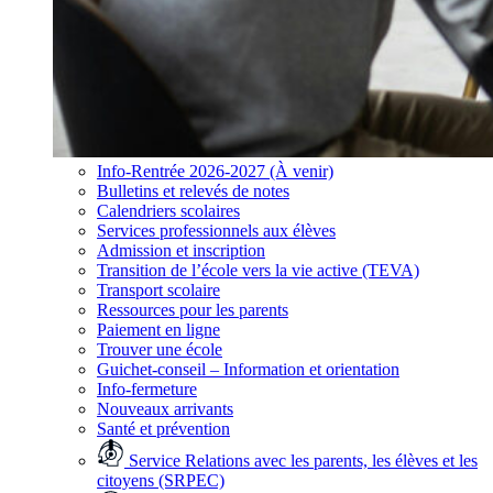
Info-Rentrée 2026-2027 (À venir)
Bulletins et relevés de notes
Calendriers scolaires
Services professionnels aux élèves
Admission et inscription
Transition de l’école vers la vie active (TEVA)
Transport scolaire
Ressources pour les parents
Paiement en ligne
Trouver une école
Guichet-conseil – Information et orientation
Info-fermeture
Nouveaux arrivants
Santé et prévention
Service Relations avec les parents, les élèves et les
citoyens (SRPEC)