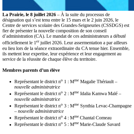
La Prairie, le 8 juillet 2026
– À la suite du processus de
désignation qui s’est tenu entre le 15 mars et le 2 juin 2026, le
Centre de services scolaire des Grandes-Seigneuries (CSSDGS) est
fier de présenter la nouvelle composition de son conseil
d’administration (CA). Le mandat de ces administrateurs a débuté
er
officiellement le 1
juillet 2026. Leur assermentation a par ailleurs
eu lieu lors de la séance extraordinaire du CA tenue hier. Ensemble,
ils mettent leur expertise, leur expérience et leur engagement au
service de la réussite de chaque élève du territoire.
Membres parents d’un élève
o
me
Représentant le district n
1 : M
Magalie Thériault
–
nouvelle administratrice
o
me
Représentant le district n
2 : M
Idalia Kamwa Malé
–
nouvelle administratrice
o
me
Représentant le district n
3 : M
Synthia Levac-Champagne
–
nouvelle administratrice
o
me
Représentant le district n
4 : M
Chantal Comeau
o
me
Représentant le district n
5 : M
Marie-Claude Savard