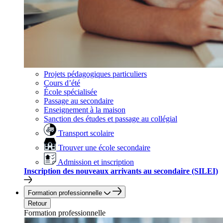
Projets pédagogiques particuliers
Cours d’été
École spécialisée
Passage au secondaire
Enseignement à la maison
Sanction des études et passage au collégial
Transport scolaire
Trouver une école secondaire
Admission et inscription
Inscription des nouveaux arrivants au secondaire (SILEI)
Formation professionnelle
Retour
Formation professionnelle